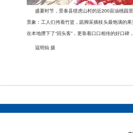
盛夏时节，景泰县猎虎山村的近200亩油桃
景象：工人们挎着竹篮，踮脚采摘枝头最饱满的果
在本地攒下了“回头客”，更靠着口口相传的好口碑
寇明灿 摄